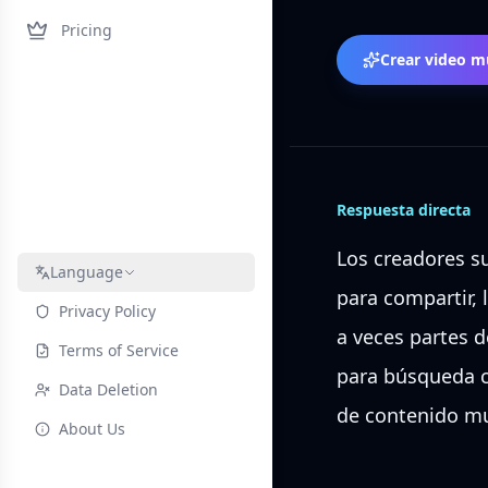
Pricing
Crear video m
Respuesta directa
Los creadores s
Language
para compartir, 
Privacy Policy
a veces partes d
Terms of Service
para búsqueda c
Data Deletion
de contenido mu
About Us