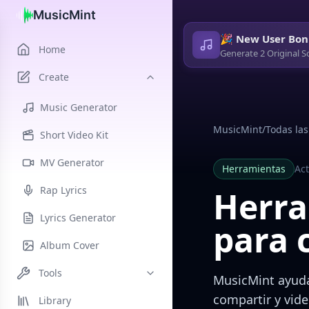
MusicMint
🎉 New User Bon
Home
Generate 2 Original S
Create
Music Generator
MusicMint
/
Todas las
Short Video Kit
MV Generator
Herramientas
Ac
Rap Lyrics
Herra
Lyrics Generator
para 
Album Cover
Tools
MusicMint ayuda
compartir y vid
Library