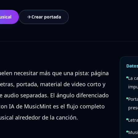
usical
Crear portada
Datos
uelen necesitar más que una pista: página
La c
letras, portada, material de video corto y
impu
e audio separadas. El ángulo diferenciado
Port
on IA de MusicMint es el flujo completo
pres
sical alrededor de la canción.
Letr
Musi