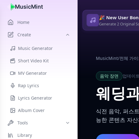
MusicMint
🎉 New User Bon
Home
Generate 2 Original S
Create
Music Generator
MusicMint
/
전체 가이
Short Video Kit
MV Generator
음악 장면
업데이트 
Rap Lyrics
웨딩과
Lyrics Generator
Album Cover
식전 음악, 퍼스트
능한 콘텐츠 자산
Tools
Library