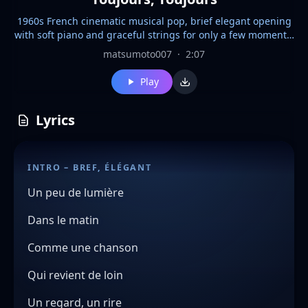
1960s French cinematic musical pop, brief elegant opening
with soft piano and graceful strings for only a few moments,
quickly blossoms into a lively joyful orchestral musical
matsumoto007
·
2:07
number with uplifting modulation, bright rhythmic string
ostinatos and dancing pizzicato strings driving the rhythm,
Play
playful woodwinds, vibraphone, harp, elegant jazz harmony,
colorful key changes, joyful male-female duet, playful
conversational energy, alternating phrases and overlapping
Lyrics
harmonies, light airy female voice and warm youthful male
voice, romantic chemistry, whimsical, lively, dance-like,
joyful city atmosphere, eternal love theme, polished vintage
INTRO – BREF, ÉLÉGANT
soundtrack feel, expressive but elegant vocals, no dramatic
belting, no EDM, no rock, no trap, no aggressive vocals
Un peu de lumière
Dans le matin
Comme une chanson
Qui revient de loin
Un regard, un rire