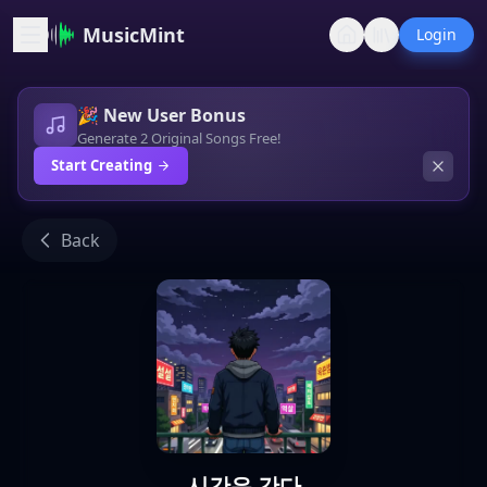
MusicMint
Login
🎉 New User Bonus
Generate 2 Original Songs Free!
Start Creating
Back
시간은 간다