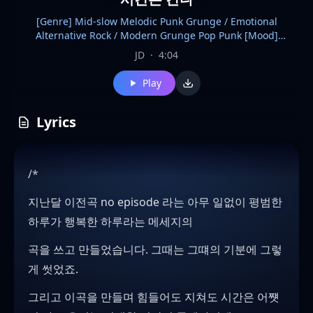
[Genre] Mid-slow Melodic Punk Grunge / Emotional
Alternative Rock / Modern Grunge Pop Punk [Mood]
Emotional, nostalgic, restless, youthful yet worn-out,
JD
·
4:04
Drifting through time, memories, regret, loneliness, hope,
and quiet rebellion, Melancholic but melodic with raw
Play
energy, [Rhythm] Mid-slow driving groove with steady
emotional momentum, Tight drums, punchy snare, deep
kick, natural timing, dynamic soft-to-loud transitions,
Lyrics
[Instruments] Crunchy overdriven guitars, emotional clean
arpeggios, thick melodic bass, gritty rhythm guitars,
atmospheric feedback, subtle ambient layers, powerful
/*
drums, [Vocals] Emotional male vocal with slightly rough
texture, vulnerable but energetic delivery, melodic hooks,
지난달 이전곡 no episode 라는 아무 일없이 평범한
expressive chorus shouts, [Arrangement] Reflective verses
building into huge melodic choruses with emotional guitar
하루가 행복한 하루라는 메세지의
walls and strong loud-soft contrast, [Sound] High-quality
studio production, wide stereo guitars, analog warmth, raw
곡을 쓰고 만들었습니다. 그때는 그떄의 기분에 그렇
emotional mix, polished modern grunge atmosphere
게 썻었죠.
그리고 이곡을 만들며 힘들어도 지쳐도 시간은 어쩃