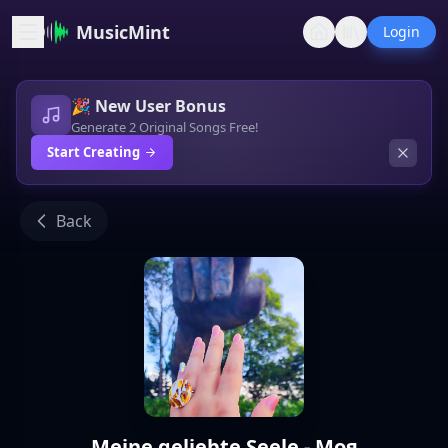
MusicMint
Login
🎉 New User Bonus
Generate 2 Original Songs Free!
Start Creating
Back
Meine geliebte Seele - Моя