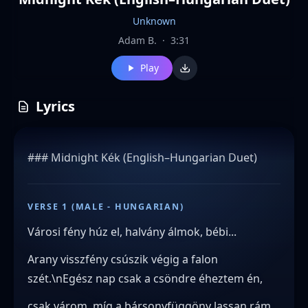
Unknown
Adam B.
·
3:31
Play
Lyrics
### Midnight Kék (English–Hungarian Duet)
VERSE 1 (MALE - HUNGARIAN)
Városi fény húz el, halvány álmok, bébi...
Arany visszfény csúszik végig a falon
szét.\nEgész nap csak a csöndre éheztem én,
csak várom, míg a bársonyfüggöny lassan rám