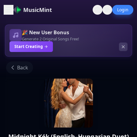
MusicMint
Login
🎉 New User Bonus
Generate 2 Original Songs Free!
Start Creating
Back
Midnight Kék (English–Hungarian Duet)