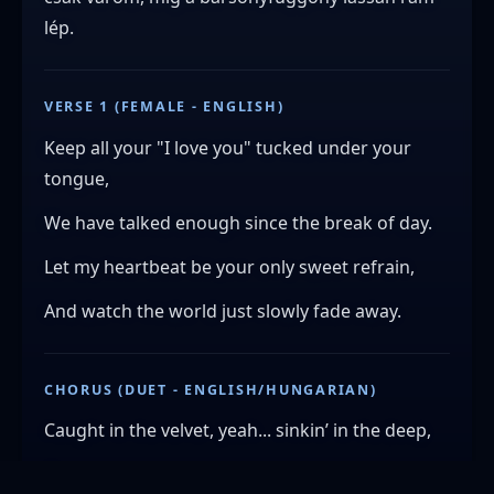
lép.
VERSE 1 (FEMALE - ENGLISH)
Keep all your "I love you" tucked under your
tongue,
We have talked enough since the break of day.
Let my heartbeat be your only sweet refrain,
And watch the world just slowly fade away.
CHORUS (DUET - ENGLISH/HUNGARIAN)
Caught in the velvet, yeah... sinkin’ in the deep,
Őrzi az éj még azt a titkot, mit elrejt rég.