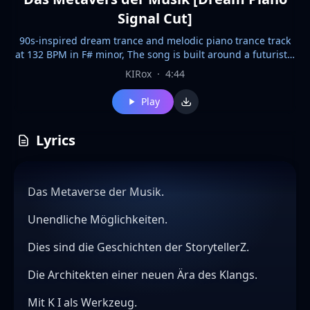
Signal Cut]
90s-inspired dream trance and melodic piano trance track
at 132 BPM in F# minor, The song is built around a futuristic
German spoken prologue and an emotional piano
KIRox
·
4:44
interpretation of the 7-note leitmotif F#–A–C#–E–D–C#–A,
The production uses a soft rolling kick, light warm bass
Play
pulse, wide evolving pads, gentle trance plucks, airy arps,
smooth sidechain movement and long hall spaces, The
arrangement avoids heavy bass and hard drops, replacing
Lyrics
them with floating dream waves, a wide central breakdown
and a weightless final piano bloom, Tags: [DreamTrance]
[MelodicPianoTrance][HypnoticProgressiveFlow]
Das Metaverse der Musik.
[FuturisticSpokenPrologue][StorytellersSignal]
[HeroLeitmotif][EmotionalPiano][WidePads]
Unendliche Möglichkeiten.
[SoftTrancePulse][NoHeavyBass]
Dies sind die Geschichten der StorytellerZ.
Die Architekten einer neuen Ära des Klangs.
Mit K I als Werkzeug.