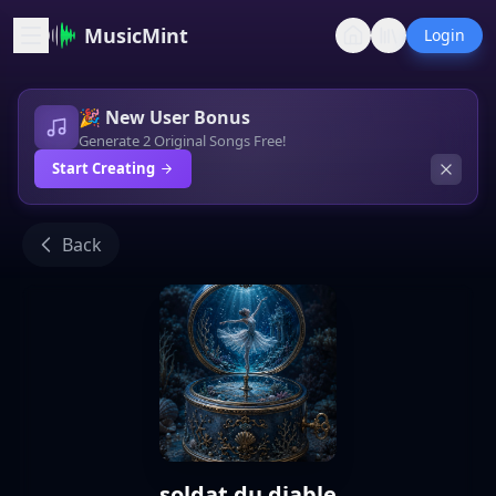
MusicMint
Login
🎉 New User Bonus
Generate 2 Original Songs Free!
Start Creating
Back
soldat du diable