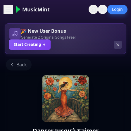
MusicMint
Login
🎉 New User Bonus
Generate 2 Original Songs Free!
Start Creating
Back
Danser Jusqu’à S’aimer