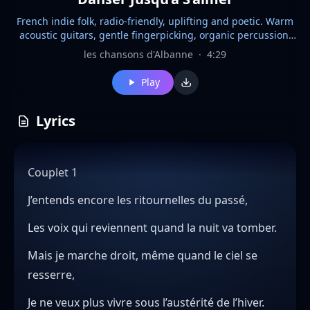
French indie folk, radio-friendly, uplifting and poetic. Warm
acoustic guitars, gentle fingerpicking, organic percussion,
deep melodic bass, subtle piano textures, atmospheric
les chansons d'Albanne
·
4:29
pads, emotional crescendo. Intimate female lead vocal with
natural imperfections and expressive dynamics. Inspired by
Play
modern French indie folk and alternative chanson. Theme of
resilience, transformation, and choosing joy despite life's
fragility. Lyrics evoke memories of the past, rebuilding
Lyrics
oneself brick by brick, turning pain into compost for roses
and daisies, following sincere winds, burying misery,
forgiveness, hope, and dancing through uncertainty. Catchy
Couplet 1
and memorable chorus with strong sing-along potential.
Rich imagery, authentic storytelling, cinematic production,
J’entends encore les ritournelles du passé,
warm analog feel, spacious mix, emotional bridge, anthemic
final chorus. Mood: hopeful, luminous, heartfelt, poetic,
Les voix qui reviennent quand la nuit va tomber.
liberating. Tempo 98 BPM. Key: G major. Experimental Hip-
Hop, vocal chops, vocoders
Mais je marche droit, même quand le ciel se
resserre,
Je ne veux plus vivre sous l’austérité de l’hiver.