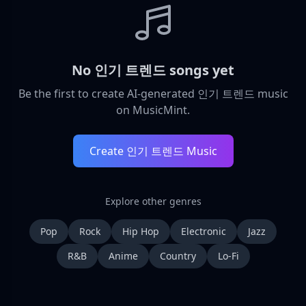
No 인기 트렌드 songs yet
Be the first to create AI-generated 인기 트렌드 music
on MusicMint.
Create 인기 트렌드 Music
Explore other genres
Pop
Rock
Hip Hop
Electronic
Jazz
R&B
Anime
Country
Lo-Fi