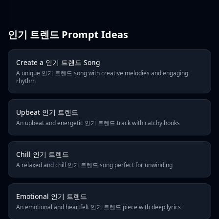
Page: 377 / 1
First Page
Previous
인기 트렌드 Prompt Ideas
1
Create a 인기 트렌드 Song
A unique 인기 트렌드 song with creative melodies and engaging
rhythm
Upbeat 인기 트렌드
An upbeat and energetic 인기 트렌드 track with catchy hooks
Chill 인기 트렌드
A relaxed and chill 인기 트렌드 song perfect for unwinding
Emotional 인기 트렌드
An emotional and heartfelt 인기 트렌드 piece with deep lyrics