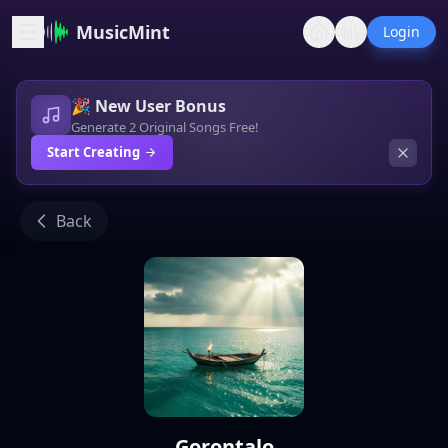
MusicMint
Login
🎉 New User Bonus
Generate 2 Original Songs Free!
Start Creating
Back
Gorontalo