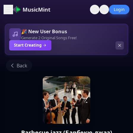
MusicMint
Login
🎉 New User Bonus
Generate 2 Original Songs Free!
Start Creating
Back
Barbecue jazz (Барбекю-джаз)