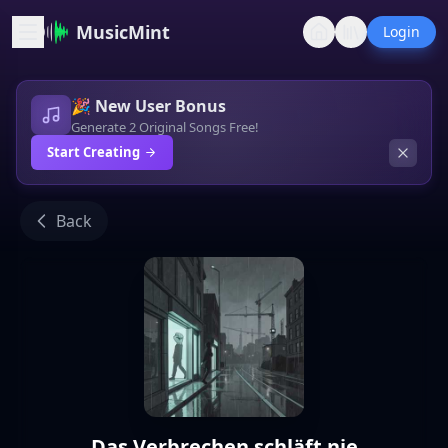
MusicMint
Login
🎉 New User Bonus
Generate 2 Original Songs Free!
Start Creating
Back
Das Verbrechen schläft nie