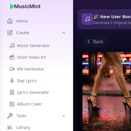
MusicMint
🎉 New User Bon
Home
Generate 2 Original S
Create
Back
Music Generator
Short Video Kit
MV Generator
Rap Lyrics
Lyrics Generator
Album Cover
Tools
Library