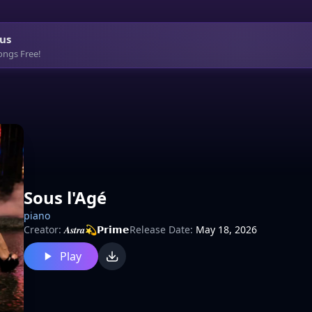
us
ongs Free!
Sous l'Agé
piano
Creator:
𝑨𝒔𝒕𝒓𝒂💫𝗣𝗿𝗶𝗺𝗲
Release Date:
May 18, 2026
Play