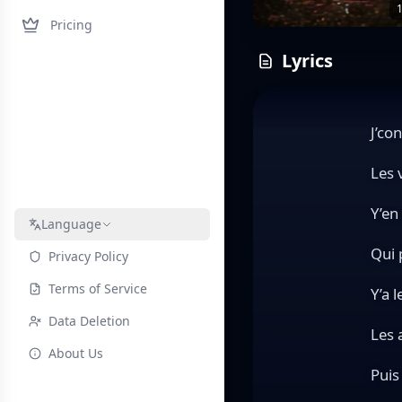
1
Pricing
Lyrics
J’co
Les 
Y’en
Language
Qui 
Privacy Policy
Terms of Service
Y’a 
Data Deletion
Les 
About Us
Puis