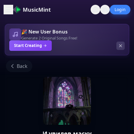
MusicMint
Login
🎉 New User Bonus
Generate 2 Original Songs Free!
Start Creating
Back
И увидев маску