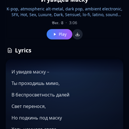
K-pop, atmospheric alt-metal, dark pop, ambient electronic,
SFX, Hot, Sex, Luxure, Dark, Sensuel, lo-fi, latino, sound
track, slowly, Create a dark academia chamber-pop/lofi-hop
𝕭𝖆𝖗. 𝕾
·
3:06
track for an intimate, close-mic baritone male singer, 78
BPM, Big Room EDM, psychedelic pop, British Invasion rock,
Play
металлический ударный, электро-дэнс, горловое пение,
фантастика, рэп регги, яркое пианино, живой концерт,
сертанехо, ловушечный металл, высокий уровень
Lyrics
энергии, оркестровое вступление, клубные танцы,
мощный ударный инструмент, эмоциональные струны,
циничный, будущая термоядерная реакция, пост-диско,
И увидев маску –
абразивный, латунь, клубные ритмы, старая страна,
эпическая ловушка, техасский блюз, электронный
Ты проходишь мимо,
синтезатор
В беспросветность далей
Свет перенося,
Но подкинь под маску