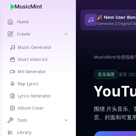
MusicMint
🎉 New User Bon
Home
Generate 2 Original S
Create
Music Generator
MusicMint
/
全部指南
/
Short Video Kit
MV Generator
音乐场景
更新 202
Rap Lyrics
YouT
Lyrics Generator
Album Cover
围绕 片头音乐、
页、封面和可复
Tools
Library