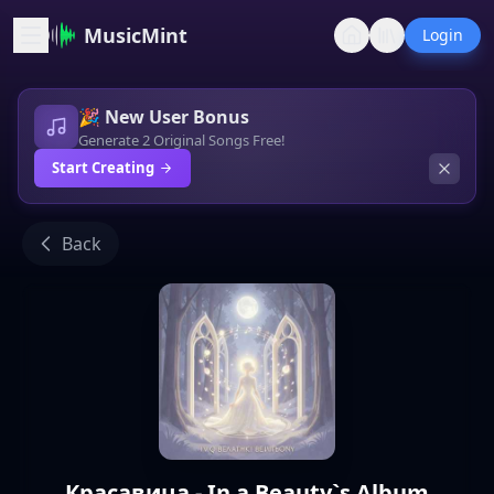
MusicMint
Login
🎉 New User Bonus
Generate 2 Original Songs Free!
Start Creating
Back
Красавица - In a Beauty`s Album