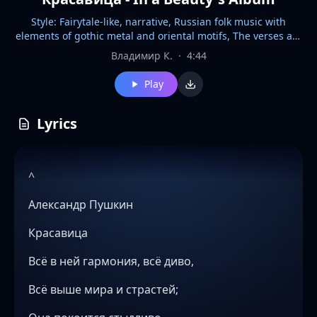
Style: Fairytale-like, narrative, Russian folk music with
elements of gothic metal and oriental motifs, The verses are
characterized by a light texture, Atmosphere: Gradually
Владимир К.
·
4:44
increasing tension, Vocals: slightly hoarse male vocals, full
of emotion and vulnerability, Instruments: guitar, violin,
Play
piano, harp, kantele, and Pan flute, Every element is clearly
defined: perfect EQ, no melismas, impeccable separation of
vocals and instruments, and a clean, captivating mix that
Lyrics
changes dynamically, The sound is clear, with natural reverb
on the strings
^
Александр Пушкин
Красавица
Всё в ней гармония, всё диво,
Всё выше мира и страстей;