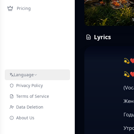
Pricing
5
Lyrics
💫❤
💫❤
Language
Privacy Policy
(Voc
Terms of Service
Жен
Data Deletion
Годы
About Us
Утр