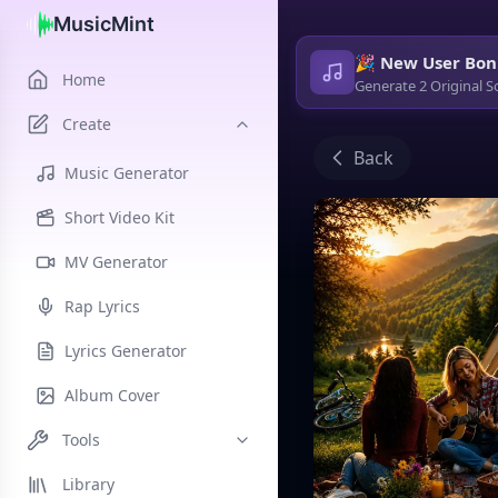
MusicMint
🎉 New User Bon
Home
Generate 2 Original S
Create
Back
Music Generator
Short Video Kit
MV Generator
Rap Lyrics
Lyrics Generator
Album Cover
Tools
Library