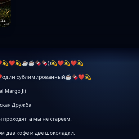
:32
️💫❤️💫☕️☕️🍫🍫))💫❤️💫❤️💫
️один сублимированный☕️🍫❤️💫
al Margo Ji)
ская Дружба
 проходят, а мы не стареем,
ом два кофе и две шоколадки.