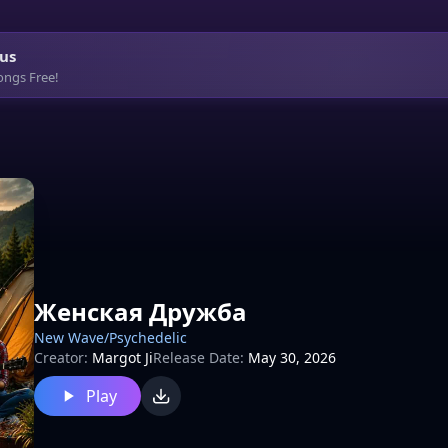
us
ongs Free!
Женская Дружба
New Wave/Psychedelic
Creator:
Margot Ji
Release Date:
May 30, 2026
Play