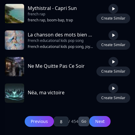
Mythistral - Capri Sun
french rap
Create Similar
3:04
french rap, boom-bap, trap
La chanson des mots bien habillés
French educational kids pop song
Create Similar
4:30
French educational kids pop song, joyful and very catchy, playful female vocal, clear pronunciation, simple melody easy to memorize for a 7-year-old child. Bright acoustic guitar, ukulele, light piano, hand claps, soft drums, small xylophone touches, cheerful school atmosphere. Call-and-response sections for learning. Theme: French grammar agreement, masculine feminine singular plural, masculine singular no ending, feminine adds E, masculine plural adds S, feminine plural adds ES. Repetitive chorus, fun mini-quiz moments, playful “maman se trompe” correction lines. Warm, encouraging, funny, positive. No rap, no spoken-only song, no complex vocabulary, no EDM drop, no dramatic vocals.
Ne Me Quitte Pas Ce Soir
Create Similar
5:02
Néa, ma victoire
Create Similar
3:41
Page: 8 / 454
First Page
Previous
/ 454
Next
Go
Previous
1