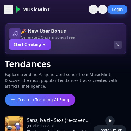
MusicMint
Login
🎉 New User Bonus
Generate 2 Original Songs Free!
Start Creating
Tendances
Explore trending AI-generated songs from MusicMint.
Discover the most popular Tendances tracks created with
artificial intelligence.
Create a Trending AI Song
Sans, lya ti - Seхs (re-cover ʟ ᴇ ɢ ɪ 0 ɴ)
[Production: 8‑bit
Create Similar
2:25