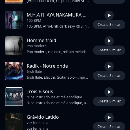
[Production: 8‑bit, Chiptune, Pixel Art Aesthetic, Game Soundtrack, Retro Gaming Vibes, Lo‑Fi Warmth, Crisp Arpeggios, Bouncy Rhythms, Whimsical Melodies, Dynamic Percussion, Nostalgic Feel] Жанр: 8‑bit chiptune лезгинка. Стиль: вдохновлён саундтреками Undertale — игривый, энергичный, с ноткой ностальгии. Звучание: чистые, звонкие 8‑битные арпеджио (ведущая мелодия); упругий, чёткий ритм — имитация ударных в стиле ретро‑игр; басовая линия с чётким «пульсом», задающая драйв лезгинки; лёгкие синтезированные эффекты (всплески, свисты) для атмосферы; минимальная полифония — в духе классических игровых саундтреков. Структура: затакт и энергичное вступление с арпеджио; основная тема — яркая, запоминающаяся мелодия с характерными скачками и триолями (отсылка к лезгинке); вариативное повторение темы с добавлением новых слоёв (перкуссия, басовая линия); короткий «бридж» с изменением тембра и ритма; кульминация с усилением ритма и добавлением эффектов; плавное затухание с повтором
M.H.A ft. AYA NAKAMURA & GAZO — En Douceur
105 BPM
Create Similar
2:32
105 BPM, Afro-Drill, dark sexy R&B, heavy sliding 808 bass, crisp triplet hi-hats, duet with deep masculine rap vocals and sensual high-pitched female vocals, alternating male and female sections, micro-pauses, smooth transition, high-end production.
Homme froid
Pop modern
Create Similar
3:34
Pop modern, melodic, refrain mélodieux, piano , violin, Bass
Radik - Notre onde
Irish flute
Create Similar
4:42
Irish flute, Electric Guitar Solo - Improvisation High Key, acoustic guitar, piano, Improvisation
Trois Bisous
“Une instru douce et mélancolique
Create Similar
2:16
“Une instru douce et mélancolique, ambiance nocturne, avec piano aérien, basse légère et batterie lente. Voix intime, naturelle, un peu cassée par les émotions. Flow chanté-rapé très sincère, avec des paroles personnelles, du recul sur les erreurs, de l’amour et du pardon. Atmosphère chaleureuse mais triste, comme une discussion à 2h du matin dans une voiture sous la pluie.”
Grávido Latido
voz femenina
Create Similar
3:11
voz femenina