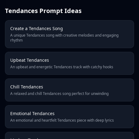
2
Tendances Prompt Ideas
3
4
5
Create a Tendances Song
6
A unique Tendances song with creative melodies and engaging
7
rhythm
8
9
Upbeat Tendances
10
An upbeat and energetic Tendances track with catchy hooks
Next
Last Page
Chill Tendances
A relaxed and chill Tendances song perfect for unwinding
Emotional Tendances
An emotional and heartfelt Tendances piece with deep lyrics