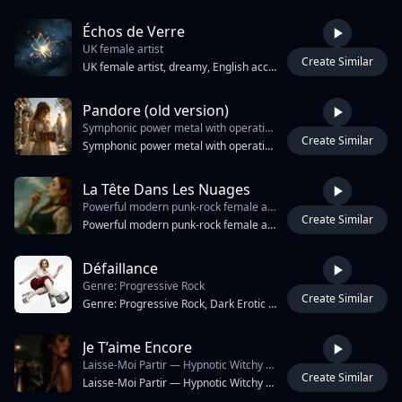
Échos de Verre
UK female artist
Create Similar
2:49
UK female artist, dreamy, English accent
Pandore (old version)
Symphonic power metal with operatic male and female vocals. The arrangement features high-gain distorted electric guitars playing palm-muted gallop rhythms and power chords
Create Similar
4:45
Symphonic power metal with operatic male and female vocals. The arrangement features high-gain distorted electric guitars playing palm-muted gallop rhythms and power chords, a double-kick drum kit with rapid 16th-note patterns, and a prominent orchestral section including staccato strings, brass swells, and cinematic percussion. A synth pad provides harmonic density. The male vocals are in a dramatic tenor range, while the female vocals utilize a classical soprano style with frequent vibrato. The tempo is 165 BPM in 4/4 time, likely in the key of D minor.
La Tête Dans Les Nuages
Powerful modern punk-rock female anthem with aggressive distorted electric guitars
Create Similar
3:11
Powerful modern punk-rock female anthem with aggressive distorted electric guitars, fast punchy drums, gritty bass lines, female lead vocal mixing high-pitched singing and harsh screams, rebellious and provocative mood, dark but playful, inspired by The Distillers, Joan Jett, and modern alternative punk, tempo around 160 bpm, intense energy, powerful breakdowns, guitar solo parts, edgy and raw production.
Défaillance
Genre: Progressive Rock
Create Similar
4:02
Genre: Progressive Rock, Dark Erotic Funk-Rock Vocals: Lead: female 26yo alto-mezzo, clean, natural Parisian accent, velvety, intimate close-mic tone with gentle breathiness and light vocal fry preserved exactly, Delivery is passionate with soaring melodies in the chorus and rhythmic, staccato phrasing in the verses Backing: whispered female trio identical to lead performing all bracketed parts Instruments: Clean and subtly overdriven electric guitars (Fender Stratocaster with chorus/delay, Gibson Les Paul Standard mild overdrive, Rickenbacker 360/12 jangly) with shimmering chorus and delay, arpeggiated chord sequences and melodic sustained lead lines with heavy spacious reverb in verses; Hammond B3 organ through Leslie 122 (slow/fast rotation); drums (Ludwig Supraphonic snare punchy on 2&4, expansive toms, precise cymbal washes); atmospheric synthesizers (Oberheim OB-Xa) and ethereal organ pads; melodic picked Fender Precision Bass '62, warm round tone following root notes.
Je T’aime Encore
Laisse-Moi Partir — Hypnotic Witchy Dark Trap Noir Hypnotic Witchy Dark Trap Noir With Emotional Spanish Male Vocals
Create Similar
3:57
Laisse-Moi Partir — Hypnotic Witchy Dark Trap Noir Hypnotic Witchy Dark Trap Noir With Emotional Spanish Male Vocals, Deep Cinematic Autotune, Minimalist But Powerful Production, Haunting Repetitive Hook, Melancholic Accordion Intro With Rain Ambience, Neon Night Drive Atmosphere, Dark Piano, Distorted 808 Bass, Ambient Synth Pads, Whisper Adlibs, Toxic Love And Cold Loneliness Theme, Cinematic European Noir Vibe, Spacious Reverb Vocals, Ghostly Harmonies, Slow Heavy Trap Drums, Futuristic Emotional Production, Seductive Occult Energy, French Phrases In The Hook “Mon Amour, Je T’aime”, Emotional Italian Bridge “Ma Non Torno Più”, Atmospheric Heartbreak Aesthetic, Dreamy But Dangerous Vibe, Travis Scott Inspired Dark Ambience Mixed With Lil Peep Emotional Vulnerability, Alternative R&B, Emo Trap, Cinematic Pop-Rap, Viral Hypnotic Chorus, Urban Sadness, Rainy City Lights, Shadows, Emotional Darkness.