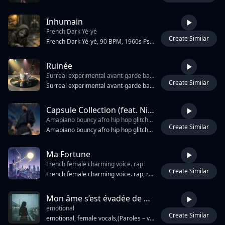
Inhumain
French Dark Yé-yé
Create Similar
4:44
French Dark Yé-yé, 90 BPM, 1960s Psychedelic Chanson, Sultry, Hypnotic, soft Fuzz Electric Guitar, Tremolo Guitar, Distorted Electric Guitar, Vintage Organ, Electric Bass, Retro Drum Kit, Very Deep Raw Sultry Raspy Adult Female Vocals, Restrained Voice, Little dangerous, Breathless Alto, Spoken-Sung, French Accent, Clean Production
Ruinée
Surreal experimental avant-garde bass guitar
Create Similar
2:49
Surreal experimental avant-garde bass guitar, jazz post punk, melodic, hypnotic, psychedelic, acoustic, vinyl crackle, projector sound, lo-fi, BPM: 120. Raw raspy female vocals, soulful blues-rock energy, expressive French chanson spirit, emotional live performance, smoky cabaret atmosphere, vintage analog sound, passionate and imperfect singing, organic instruments, rebellious heartfelt emotion, no autotune.
Capsule Collection (feat. Nia Makeda)- Dayo
Amapiano bouncy afro hip hop glitchy French trap
Create Similar
4:40
Amapiano bouncy afro hip hop glitchy French trap, most chaotic and fun track on album, log drum bouncy Lagos meets Paris glitch, male rap vocal and female French rap vocal, 104 BPM F major, the excess is the joy PRODUCTION Dayo intro parlé over log drum 8 bars, full bouncy drop, bridge log drum only both voices talking chaotically at same time, full return maximum energy, outro beat fades voices only
Ma Fortune
French female charming voice. rap
Create Similar
2:34
French female charming voice. rap, retro soul, funky, celebratory, funky, groovy, bassline, feel-good, bounce, light, vocal, playful, warm, hip hop, soul
Mon âme s’est évadée de moi
emotional
Create Similar
3:54
emotional, female vocals,(Paroles – voix de femme, mélancolique et intense)Style musical Pop mélancolique Ballade moderne Variété française émotionnelle Avec une touche cinématographique / piano-voix Rythme conseillé Tempo : 68 à 74 BPM (lent, émotionnel, respirant) Ambiance Piano doux au début Pads atmosphériques Battement léger type heartbeat Violons ou guitare électrique aérienne dans le refrain Montée émotionnelle progressive,Structure rythmique Couplets : très calmes, presque murmurés Pré-refrain : montée légère Refrain : plus ouvert et puissant émotionnellement Pont : coupure instrumentale presque vide avant explosion finale Type de batterie Kick profond et lent Snare douce avec reverb Hi-hats très discrets Percussions minimalistes Tonalité idéale La mineur (Am) ou Ré mineur (Dm) pour garder la tristesse élégante.